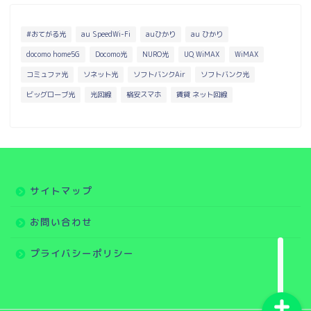
#おてがる光
au SpeedWi-Fi
auひかり
au ひかり
docomo home5G
Docomo光
NURO光
UQ WiMAX
WiMAX
コミュファ光
ソネット光
ソフトバンクAir
ソフトバンク光
ビッグローブ光
光回線
格安スマホ
賃貸 ネット回線
インターネット・回線
コミュファ光 専用ページ
サイトマップ
WiMAX 専用ページ
お問い合わせ
電気・ガス
プライバシーポリシー