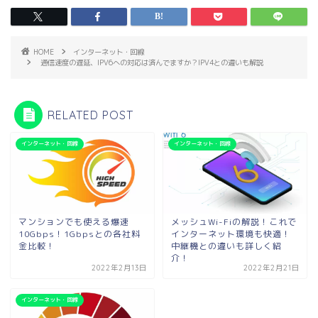
HOME
インターネット・回線
通信速度の遅延、IPV6への対応は済んでますか？IPV4との違いも解説
RELATED POST
インターネット・回線
インターネット・回線
マンションでも使える爆速
メッシュWi-Fiの解説！これで
10Gbps！1Gbpsとの各社料
インターネット環境も快適！
金比較！
中継機との違いも詳しく紹
介！
2022年2月13日
2022年2月21日
インターネット・回線