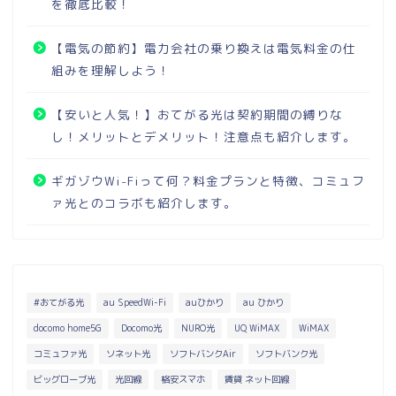
を徹底比較！
【電気の節約】電力会社の乗り換えは電気料金の仕
組みを理解しよう！
【安いと人気！】おてがる光は契約期間の縛りな
し！メリットとデメリット！注意点も紹介します。
ギガゾウWi-Fiって何？料金プランと特徴、コミュフ
ァ光とのコラボも紹介します。
#おてがる光
au SpeedWi-Fi
auひかり
au ひかり
docomo home5G
Docomo光
NURO光
UQ WiMAX
WiMAX
コミュファ光
ソネット光
ソフトバンクAir
ソフトバンク光
ビッグローブ光
光回線
格安スマホ
賃貸 ネット回線