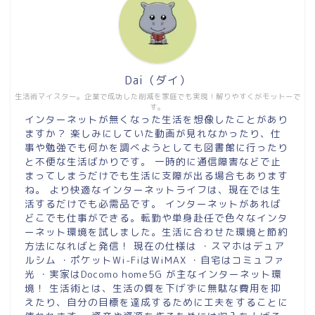
Dai（ダイ）
生活術マイスター。企業で成功した削減を家庭でも実現！解りやすくがモットーで
す。
インターネットが無くなった生活を想像したことがあり
ますか？ 楽しみにしていた動画が見れなかったり、仕
事や勉強でも何かを調べようとしても図書館に行ったり
と不便な生活ばかりです。 一時的に通信障害などで止
まってしまうだけでも生活に支障が出る場合もあります
ね。 より快適なインターネットライフは、現在では生
活するだけでも必需品です。 インターネットがあれば
どこでも仕事ができる。転勤や単身赴任で色々なインタ
ーネット環境を試しました。生活に合わせた環境と節約
方法になればと発信！ 現在の仕様は ・スマホはデュア
ルシム ・ポケットWi-FiはWiMAX ・自宅はコミュファ
光 ・実家はDocomo home5G が主なインターネット環
境！ 生活術とは、生活の質を下げずに無駄な費用を抑
えたり、自分の目標を達成するために工夫をすることに