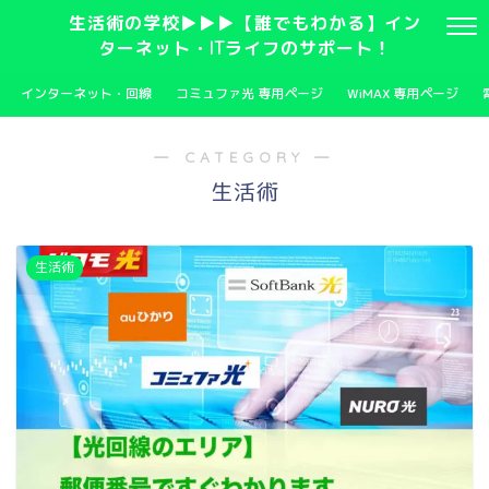
生活術の学校▶▶▶【誰でもわかる】イン
ターネット・ITライフのサポート！
インターネット・回線
コミュファ光 専用ページ
WiMAX 専用ページ
― CATEGORY ―
生活術
生活術