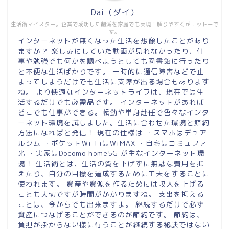
Dai（ダイ）
生活術マイスター。企業で成功した削減を家庭でも実現！解りやすくがモットーで
す。
インターネットが無くなった生活を想像したことがあり
ますか？ 楽しみにしていた動画が見れなかったり、仕
事や勉強でも何かを調べようとしても図書館に行ったり
と不便な生活ばかりです。 一時的に通信障害などで止
まってしまうだけでも生活に支障が出る場合もあります
ね。 より快適なインターネットライフは、現在では生
活するだけでも必需品です。 インターネットがあれば
どこでも仕事ができる。転勤や単身赴任で色々なインタ
ーネット環境を試しました。生活に合わせた環境と節約
方法になればと発信！ 現在の仕様は ・スマホはデュア
ルシム ・ポケットWi-FiはWiMAX ・自宅はコミュファ
光 ・実家はDocomo home5G が主なインターネット環
境！ 生活術とは、生活の質を下げずに無駄な費用を抑
えたり、自分の目標を達成するために工夫をすることに
使われます。 資産や資源を作るためには収入を上げる
ことも大切ですが時間がかかりますね。 支出を抑える
ことは、今からでも出来ますよ。 継続するだけで必ず
資産につなげることができるのが節約です。 節約は、
負担が掛からない様に行うことが継続する秘訣ではない