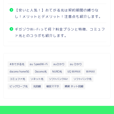
【安いと人気！】おてがる光は契約期間の縛りな
し！メリットとデメリット！注意点も紹介します。
ギガゾウWi-Fiって何？料金プランと特徴、コミュフ
ァ光とのコラボも紹介します。
#おてがる光
au SpeedWi-Fi
auひかり
au ひかり
docomo home5G
Docomo光
NURO光
UQ WiMAX
WiMAX
コミュファ光
ソネット光
ソフトバンクAir
ソフトバンク光
ビッグローブ光
光回線
格安スマホ
賃貸 ネット回線
インターネット・回線
コミュファ光 専用ページ