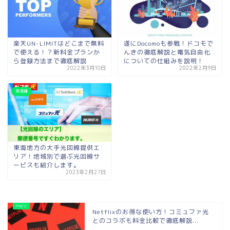
楽天UN-LIMITはどこまで無料
遂にDocomoも参戦！ドコモで
で使える！？新料金プランか
んきの徹底解説と電気自由化
ら登録方法まで徹底解説
についての仕組みを説明！
2022年3月10日
2022年2月9日
生活術
東海地方の大手光回線提供エ
リア！地域別で選ぶ光回線サ
ービスも紹介します。
2023年2月27日
Netflixのお得な使い方！コミュファ光
とのコラボも料金比較で徹底解説...