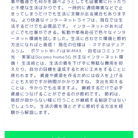
事や勉強でも何かを調べようとしても図書館に行ったり
と不便な生活ばかりです。 一時的に通信障害などで止
まってしまうだけでも生活に支障が出る場合もあります
ね。 より快適なインターネットライフは、現在では生
活するだけでも必需品です。 インターネットがあれば
どこでも仕事ができる。転勤や単身赴任で色々なインタ
ーネット環境を試しました。生活に合わせた環境と節約
方法になればと発信！ 現在の仕様は ・スマホはデュア
ルシム ・ポケットWi-FiはWiMAX ・自宅はコミュファ
光 ・実家はDocomo home5G が主なインターネット環
境！ 生活術とは、生活の質を下げずに無駄な費用を抑
えたり、自分の目標を達成するために工夫をすることに
使われます。 資産や資源を作るためには収入を上げる
ことも大切ですが時間がかかりますね。 支出を抑える
ことは、今からでも出来ますよ。 継続するだけで必ず
資産につなげることができるのが節約です。 節約は、
負担が掛からない様に行うことが継続する秘訣ではない
でしょうか。 生活の質を落とさずに節約する方法を経
験から解説します。