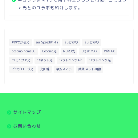
ァ光とのコラボも紹介します。
#おてがる光
au SpeedWi-Fi
auひかり
au ひかり
docomo home5G
Docomo光
NURO光
UQ WiMAX
WiMAX
コミュファ光
ソネット光
ソフトバンクAir
ソフトバンク光
ビッグローブ光
光回線
格安スマホ
賃貸 ネット回線
インターネット・回線
コミュファ光 専用ページ
サイトマップ
WiMAX 専用ページ
お問い合わせ
電気・ガス